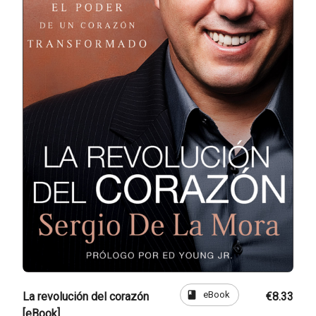
book
eBook
La revolución del corazón
€8.33
[eBook]