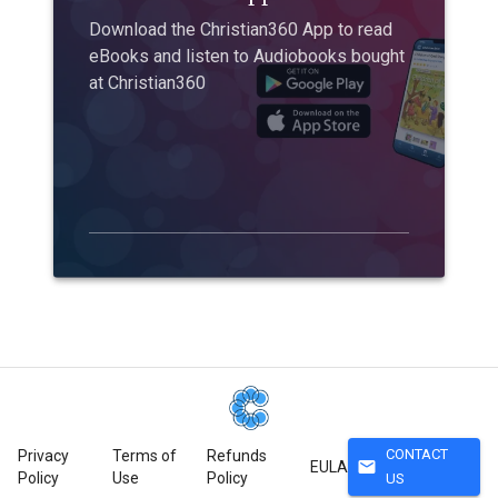
Download the Christian360 App to read
eBooks and listen to Audiobooks bought
at Christian360
CONTACT
Privacy
Terms of
Refunds
mail
EULA
Policy
Use
Policy
US