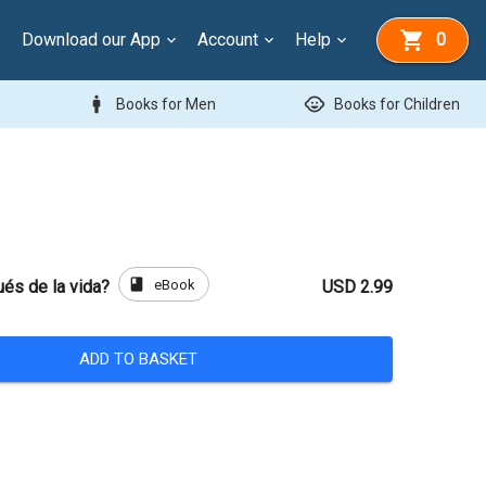
Download our App
Account
Help
0
man
child_care
Books for Men
Books for Children
book
eBook
és de la vida?
USD 2.99
ADD TO BASKET