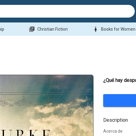
library_books
woman
hip
Christian Fiction
Books for Women
¿Qué hay despu
Description
Acerca de