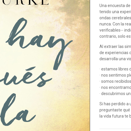
Una encuesta de 
tenido una experi
ondas cerebrales
nunca. Con la re
verificables-- in
contrario, solo 
Al extraer las si
de experiencias 
desarrolla una v
· estamos libres 
· nos sentimos 
· somos recibido
· nos encontramo
· descubrimos un
Si has perdido a 
preguntaste qué 
la vida futura te