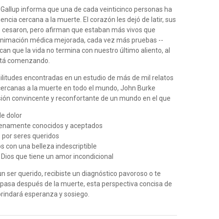
Gallup informa que una de cada veinticinco personas ha
encia cercana a la muerte. El corazón les dejó de latir, sus
 cesaron, pero afirman que estaban más vivos que
animación médica mejorada, cada vez más pruebas --
dican que la vida no termina con nuestro último aliento, al
está comenzando.
militudes encontradas en un estudio de más de mil relatos
cercanas a la muerte en todo el mundo, John Burke
isión convincente y reconfortante de un mundo en el que
de dolor
plenamente conocidos y aceptados
s por seres queridos
s con una belleza indescriptible
 Dios que tiene un amor incondicional
un ser querido, recibiste un diagnóstico pavoroso o te
pasa después de la muerte, esta perspectiva concisa de
 brindará esperanza y sosiego.