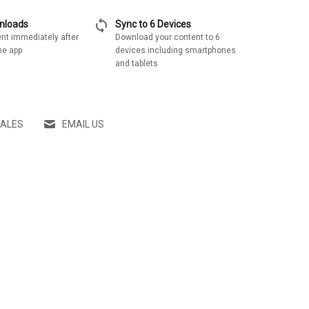
sync
wnloads
Sync to 6 Devices
nt immediately after
Download your content to 6
he app
devices including smartphones
and tablets
SALES
EMAIL US