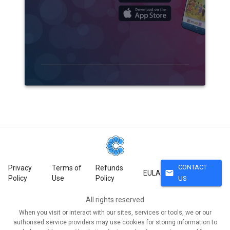
CONTACT
Privacy
Terms of
Refunds
mail
EULA
Policy
Use
Policy
US
All rights reserved
When you visit or interact with our sites, services or tools, we or our
authorised service providers may use cookies for storing information to