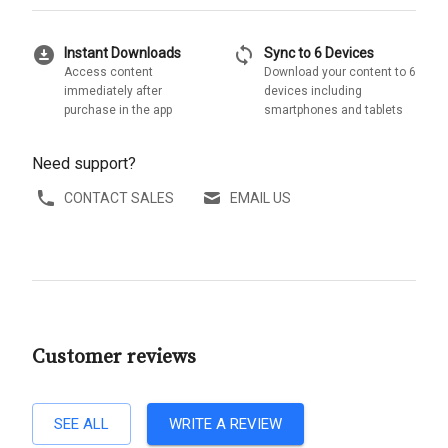
download_for_offline
sync
Instant Downloads
Sync to 6 Devices
Access content
Download your content to 6
immediately after
devices including
purchase in the app
smartphones and tablets
Need support?
CONTACT SALES
EMAIL US
Customer reviews
SEE ALL
WRITE A REVIEW