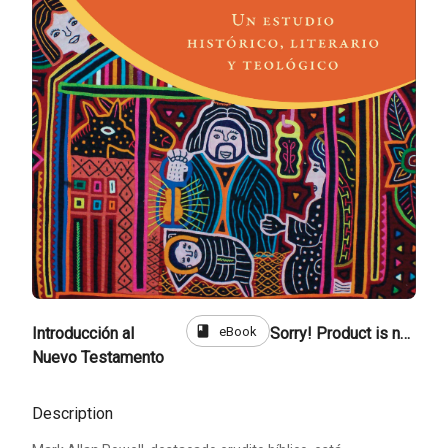
book
eBook
Introducción al
Sorry! Product is not for sale
Nuevo Testamento
Description